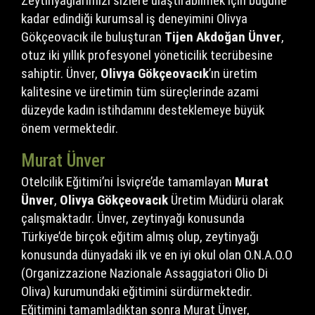
Zeytinyağlarımızı sizlere ulaştırabilmek için bugüne
kadar edindiği kurumsal iş deneyimini Olivya
Gökçeovacık ile buluşturan
Tijen Akdoğan Ünver
,
otuz iki yıllık profesyonel yöneticilik tecrübesine
sahiptir. Ünver,
Olivya Gökçeovacık
’ın üretim
kalitesine ve üretimin tüm süreçlerinde azami
düzeyde kadın istihdamını desteklemeye büyük
önem vermektedir.
Murat Ünver
Otelcilik Eğitimi’ni İsviçre’de tamamlayan
Murat
Ünver
,
Olivya Gökçeovacık
Üretim Müdürü olarak
çalışmaktadır. Ünver, zeytinyağı konusunda
Türkiye’de birçok eğitim almış olup, zeytinyağı
konusunda dünyadaki ilk ve en iyi okul olan O.N.A.O.O
(Organizzazione Nazionale Assaggiatori Olio Di
Oliva) kurumundaki eğitimini sürdürmektedir.
Eğitimini tamamladıktan sonra Murat Ünver,