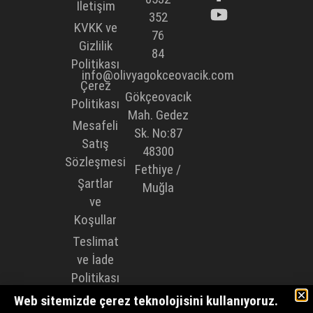
İletişim
352
KVKK ve
76
Gizlilik
84
Politikası
info@olivyagokceovacik.com
Çerez
Gökçeovacık
Politikası
Mah. Gedez
Mesafeli
Sk. No:87
Satış
48300
Sözleşmesi
Fethiye /
Şartlar
Muğla
ve
Koşullar
Teslimat
ve İade
Politikası
Web sitemizde çerez teknolojisini kullanıyoruz.